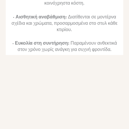
κοινόχρηστα κόστη.
· Αισθητική αναβάθμιση:
Διατίθενται σε μοντέρνα
σχέδια και χρώματα, προσαρμοσμένα στο στυλ κάθε
κτιρίου.
· Ευκολία στη συντήρηση:
Παραμένουν ανθεκτικά
στον χρόνο χωρίς ανάγκη για συχνή φροντίδα.
Η χρήση κουφωμάτων αλουμινίου στις
πολυκατοικίες συνδυάζει ποιότητα, λειτουργικότητα
και μακροχρόνια απόδοση, βελτιώνοντας την
καθημερινή εμπειρία των ενοίκων.